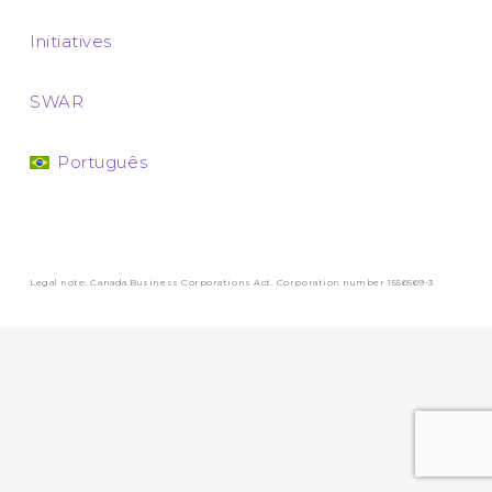
Initiatives
SWAR
Português
Legal note: Canada Business Corporations Act. Corporation number 1556569-3