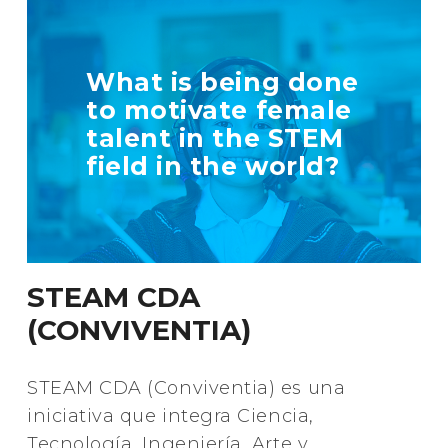
TELL US MORE
What is being done
ABOUT YOUR
to motivate female
INITIATIVE
talent in the STEM
field in the world?
+ Info
STEAM CDA
(CONVIVENTIA)
STEAM CDA (Conviventia) es una
iniciativa que integra Ciencia,
Tecnología, Ingeniería, Arte y